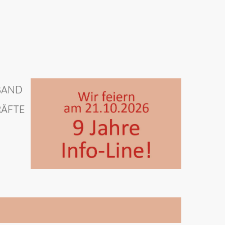
band
äfte